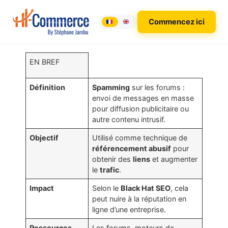
Commencez ici
EN BREF
Définition
Spamming
sur les forums :
envoi de messages en masse
pour diffusion publicitaire ou
autre contenu intrusif.
Objectif
Utilisé comme technique de
référencement abusif
pour
obtenir des
liens
et augmenter
le
trafic
.
Impact
Selon le
Black Hat SEO
, cela
peut nuire à la réputation en
ligne d’une entreprise.
Ressources
Les forums, moteurs de