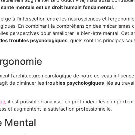
eulement augmenter la productivité, mais aussi contribuer à
a
santé mentale est un droit humain fondamental
.
erge à l’intersection entre les neurosciences et l’ergonomie
logiques. En combinant la compréhension des mécanismes cé
elles perspectives pour améliorer le bien-être mental. Cet 
des troubles psychologiques
, quels sont les principes so
ergonomie
t l’architecture neurologique de notre cerveau influence 
’agit de diminuer les
troubles psychologiques
liés au travai
rie
, il est possible d’analyser en profondeur les comporte
ess et augmentent la satisfaction professionnelle.
e Mental