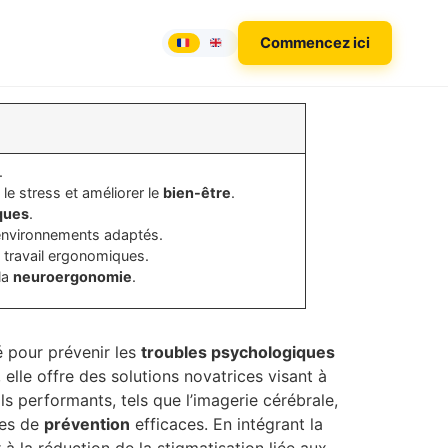
Commencez ici
.
le stress et améliorer le
bien-être
.
ques
.
environnements adaptés.
 travail ergonomiques.
la
neuroergonomie
.
 pour prévenir les
troubles psychologiques
 elle offre des solutions novatrices visant à
ls performants, tels que l’imagerie cérébrale,
ies de
prévention
efficaces. En intégrant la