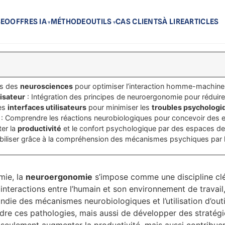
SEO
OFFRES IA
MÉTHODE
OUTILS
CAS CLIENTS
À LIRE
ARTICLES
es des
neurosciences
pour optimiser l’interaction homme-machine
lisateur
: Intégration des principes de neuroergonomie pour réduire 
des
interfaces utilisateurs
pour minimiser les
troubles psychologi
: Comprendre les réactions neurobiologiques pour concevoir des 
er la
productivité
et le confort psychologique par des espaces de
ibiliser grâce à la compréhension des mécanismes psychiques par 
mie, la
neuroergonomie
s’impose comme une discipline clé
 interactions entre l’humain et son environnement de travail,
ndie des mécanismes neurobiologiques et l’utilisation d’outi
re ces pathologies, mais aussi de développer des stratég