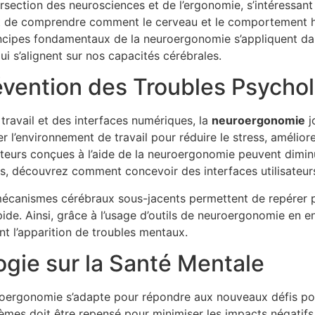
tersection des neurosciences et de l’ergonomie, s’intéressant
st de comprendre comment le cerveau et le comportement 
principes fondamentaux de la neuroergonomie s’appliquent 
i s’alignent sur nos capacités cérébrales.
vention des Troubles Psycho
travail et des interfaces numériques, la
neuroergonomie
j
 l’environnement de travail pour réduire le stress, améliore
ateurs conçues à l’aide de la neuroergonomie peuvent diminu
lus, découvrez comment concevoir des interfaces utilisateu
écanismes cérébraux sous-jacents permettent de repérer p
pide. Ainsi, grâce à l’usage d’outils de neuroergonomie en en
nt l’apparition de troubles mentaux.
ogie sur la Santé Mentale
roergonomie s’adapte pour répondre aux nouveaux défis posé
èmes doit être repensé pour minimiser les impacts négatifs s