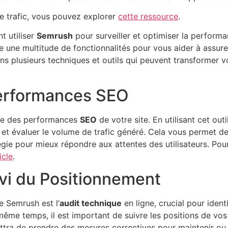
 trafic, vous pouvez explorer
cette ressource
.
t utiliser
Semrush
pour surveiller et optimiser la performa
une multitude de fonctionnalités pour vous aider à assurer 
s plusieurs techniques et outils qui peuvent transformer vo
erformances SEO
te des performances
SEO
de votre site. En utilisant cet ou
és et évaluer le volume de trafic généré. Cela vous permet 
gie pour mieux répondre aux attentes des utilisateurs. Pour 
icle
.
ivi du Positionnement
e Semrush est l’
audit technique
en ligne, crucial pour ident
 même temps, il est important de suivre les positions de v
ettra de prendre des mesures correctives pour maintenir ou