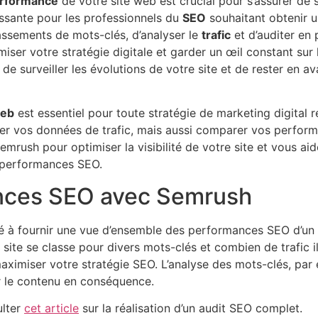
rformance
de votre site web est crucial pour s’assurer de s
sante pour les professionnels du
SEO
souhaitant obtenir 
assements de mots-clés, d’analyser le
trafic
et d’auditer en
timiser votre stratégie digitale et garder un œil constant s
de surveiller les évolutions de votre site et de rester en 
web
est essentiel pour toute stratégie de marketing digital 
er vos données de trafic, mais aussi comparer vos perform
 Semrush pour optimiser la visibilité de votre site et vous a
 performances SEO.
nces SEO avec Semrush
 à fournir une vue d’ensemble des performances SEO d’un si
ite se classe pour divers mots-clés et combien de trafic i
aximiser votre stratégie SEO. L’analyse des mots-clés, par 
er le contenu en conséquence.
ulter
cet article
sur la réalisation d’un audit SEO complet.