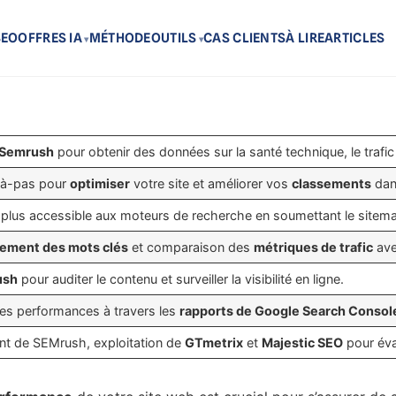
SEO
OFFRES IA
MÉTHODE
OUTILS
CAS CLIENTS
À LIRE
ARTICLES
Semrush
pour obtenir des données sur la santé technique, le trafic 
-à-pas pour
optimiser
votre site et améliorer vos
classements
dan
e plus accessible aux moteurs de recherche en soumettant le sitema
sement des mots clés
et comparaison des
métriques de trafic
ave
ush
pour auditer le contenu et surveiller la visibilité en ligne.
des performances à travers les
rapports de Google Search Consol
t de SEMrush, exploitation de
GTmetrix
et
Majestic SEO
pour éva