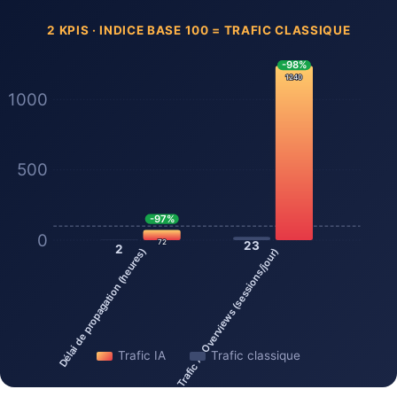
2 KPIS · INDICE BASE 100 = TRAFIC CLASSIQUE
-98%
1240
1000
500
-97%
0
72
23
2
Délai de propagation (heures)
Trafic AI Overviews (sessions/jour)
Trafic IA
Trafic classique