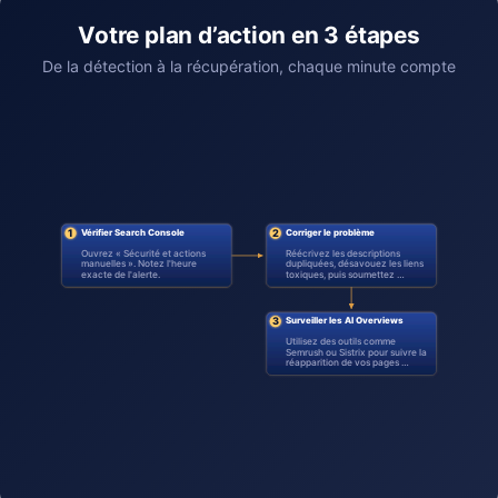
Votre plan d’action en 3 étapes
De la détection à la récupération, chaque minute compte
Vérifier Search Console
Corriger le problème
1
2
Ouvrez « Sécurité et actions
Réécrivez les descriptions
manuelles ». Notez l'heure
dupliquées, désavouez les liens
exacte de l'alerte.
toxiques, puis soumettez …
Surveiller les AI Overviews
3
Utilisez des outils comme
Semrush ou Sistrix pour suivre la
réapparition de vos pages …