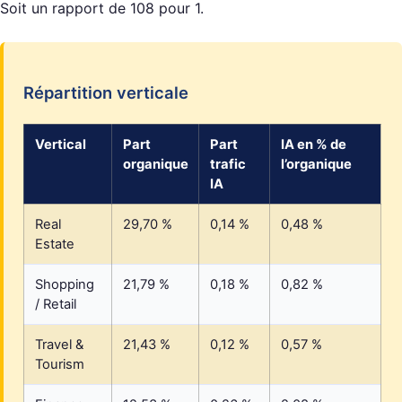
Soit un rapport de 108 pour 1.
Répartition verticale
Vertical
Part
Part
IA en % de
organique
trafic
l’organique
IA
Real
29,70 %
0,14 %
0,48 %
Estate
Shopping
21,79 %
0,18 %
0,82 %
/ Retail
Travel &
21,43 %
0,12 %
0,57 %
Tourism