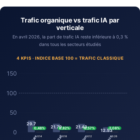
Trafic organique vs trafic IA par
verticale
En avril 2026, la part de trafic IA reste inférieure à 0,3 %
dans tous les secteurs étudiés
4 KPIS · INDICE BASE 100 = TRAFIC CLASSIQUE
150
100
50
29.7
21.79
21.43
2,08%
0,82%
0,48%
0,57%
12.53
0
0.26
0.18
0.14
0.12